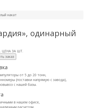
елый накат
ардия», одинарный
.
ЦЕНА ЗА ШТ.
ть заказ
вка
ипуляторы от 5 до 20 тонн,
нномеры (поставки напрямую с завода),
мовывоз с нашей базы.
та
личными в нашем офисе,
зналичным расчетом,