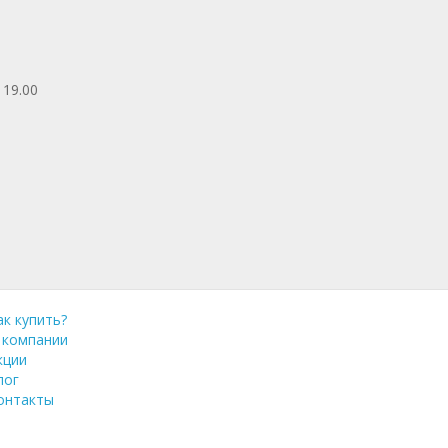
 19.00
ак купить?
 компании
кции
лог
онтакты