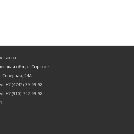
онтакты
ипецкая обл.
,
с. Cырское
л. Северная
,
24А
ел.
+7 (4742) 39-99-98
ел.
+7 (910) 742-99-98