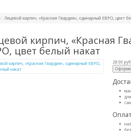
Лицевой кирпич, «Красная Гвардия», одинарный ЕВРО, цвет б
цевой кирпич, «Красная Гв
РО, цвет белый накат
28.00 руб
Оформи
Доста
ман
дли
са
Опла
на
бе