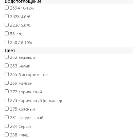
Водопоглощение
2694
10-12%
2428
4.0 %
2230
5.0 %
56
7 %
2507
8-10%
Цвет
262
Бежевый
263
Белый
265
В ассортименте
269
Желтый
272
Коричневый
273
Коричневый (шоколад)
275
Красный
281
Натуральный
284
Серый
288
Флеш