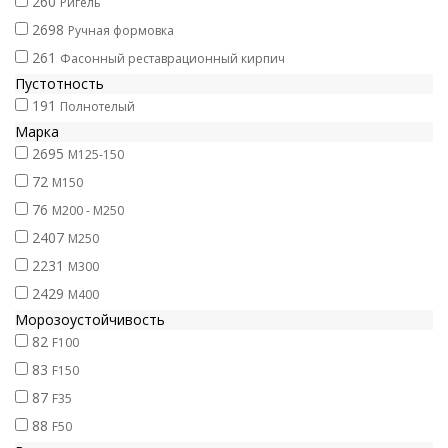
260
Ригель
2698
Ручная формовка
261
Фасонный реставрационный кирпич
Пустотность
191
Полнотелый
Марка
2695
М125-150
72
М150
76
М200 - М250
2407
М250
2231
М300
2429
М400
Морозоустойчивость
82
F100
83
F150
87
F35
88
F50